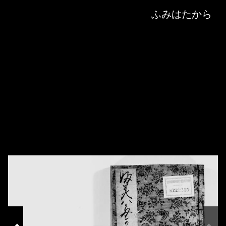
Skip to downloads and alternative formats
Media Viewer
ふみはたから