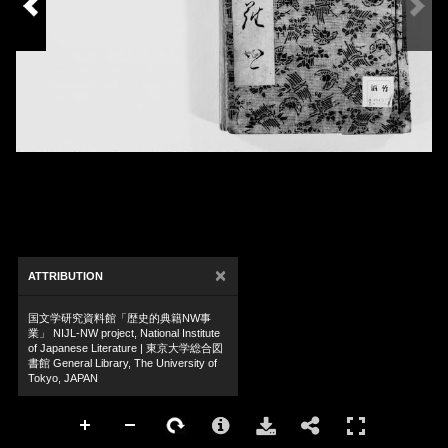
×
ATTRIBUTION
国文学研究資料館「歴史的典籍NW事
業」 NIJL-NW project, National Institute
of Japanese Literature | 東京大学総合図
書館 General Library, The University of
Tokyo, JAPAN