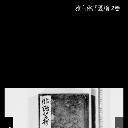
Skip to downloads and alternative formats
Media Viewer
雅言俗語翌檜 2巻