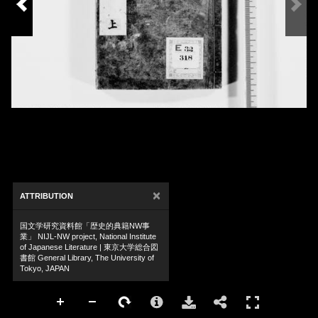
×
ATTRIBUTION
国文学研究資料館「歴史的典籍NW事
業」 NIJL-NW project, National Institute
of Japanese Literature | 東京大学総合図
書館 General Library, The University of
Tokyo, JAPAN