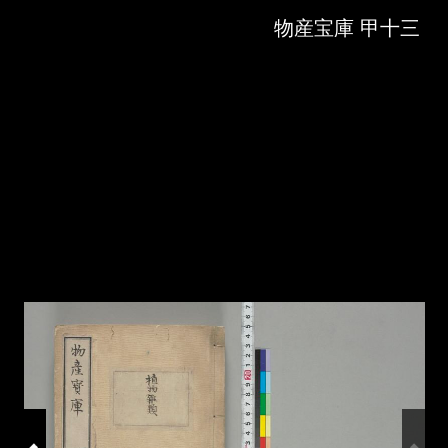
Skip to downloads and alternative formats
Media Viewer
物産宝庫 甲十三