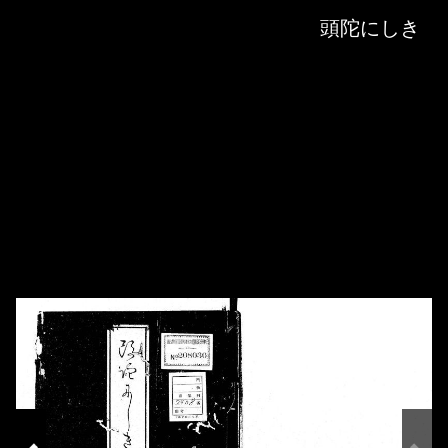
Skip to downloads and alternative formats
Media Viewer
頭陀にしき