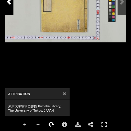
×
ATTRIBUTION
東京大学駒場図書館 Komaba Library,
The University of Tokyo, JAPAN