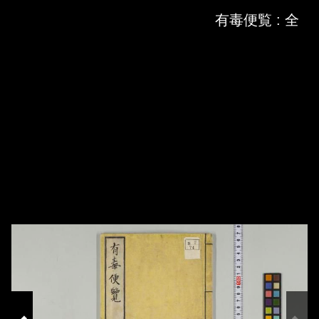
Skip to downloads and alternative formats
Media Viewer
有毒便覧 : 全