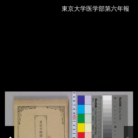
Skip to downloads and alternative formats
Media Viewer
東京大学医学部第六年報