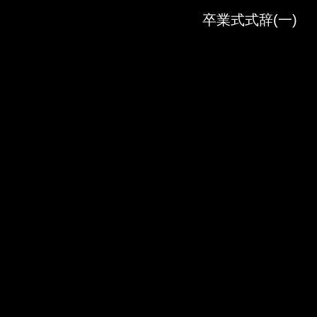
Skip to downloads and alternative formats
Media Viewer
卒業式式辞(一)