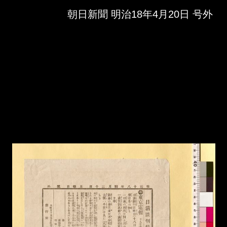
Skip to downloads and alternative formats
Media Viewer
朝日新聞 明治18年4月20日 号外