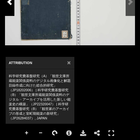
×
ATTRIBUTION
科学研究費基盤研究（A）「観世文庫所
蔵能楽関係資料のデジタル画像化と解題
目録作成に向けた総合的研究」
（JP18202006） | 科学研究費基盤研究
（B）「観世文庫所蔵能楽関係資料のデ
ジタル・アーカイブを活用した新しい能
楽史の構築」（JP22320047） | 科学研
究費基盤研究（B）「観世家のアーカイ
ブの形成と室町期能楽の新研究」
（JP26284037）, JAPAN