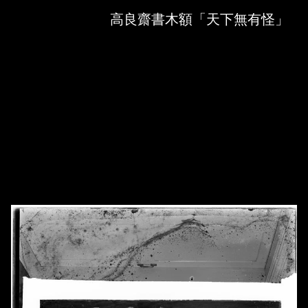
Skip to downloads and alternative formats
Media Viewer
高良齋書木額「天下無有怪」