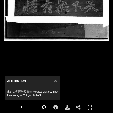
×
ATTRIBUTION
東京大学医学図書館 Medical Library, The
University of Tokyo, JAPAN