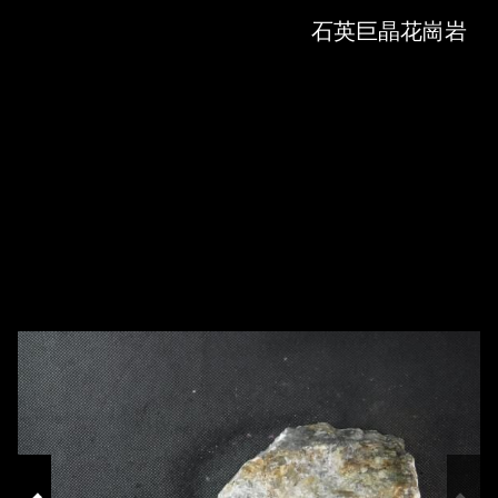
Skip to downloads and alternative formats
Media Viewer
石英巨晶花崗岩