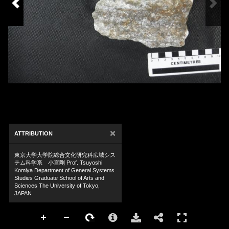
×
ATTRIBUTION
東京大学大学院総合文化研究科広域シス
テム科学系 小宮剛 Prof. Tsuyoshi
Komiya Department of General Systems
Studies Graduate School of Arts and
Sciences The University of Tokyo,
JAPAN