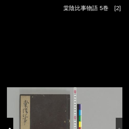
Skip to downloads and alternative formats
Media Viewer
棠陰比事物語 5巻 [2]