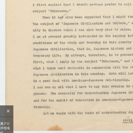
×
属グロ
洋地域
nd