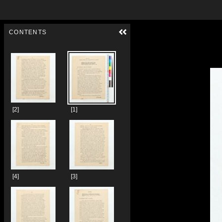
Skip to downloads and alternative formats
Media Viewer
CONTENTS
[2]
[1]
[4]
[3]