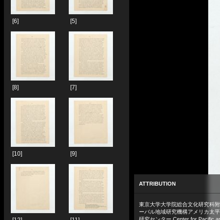
[6]
[5]
[8]
[7]
[10]
[9]
ATTRIBUTION
東京大学大学院総合文化研究科附
ーバル地域研究機構アメリカ太平
研究センター Center for Pacific a