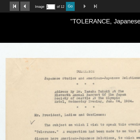
Last Page
Next Image
Previous Image
First Image
Go
Image
of 12