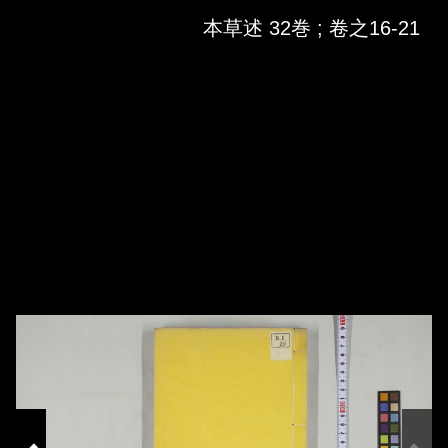
Skip to downloads and alternative formats
Media Viewer
本草述 32巻 ; 卷之16-21