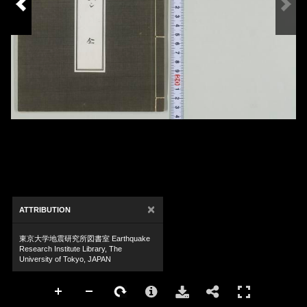
×
ATTRIBUTION
東京大学地震研究所図書室 Earthquake
Research Institute Library, The
University of Tokyo, JAPAN