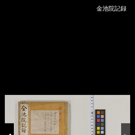
Skip to downloads and alternative formats
Media Viewer
金池院記録