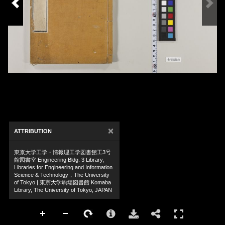
×
ATTRIBUTION
東京大学工学・情報理工学図書館工3号
館図書室 Engineering Bldg. 3 Library,
Libraries for Engineering and Information
Science & Technology，The University
of Tokyo | 東京大学駒場図書館 Komaba
Library, The University of Tokyo, JAPAN