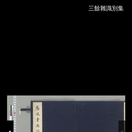
Skip to downloads and alternative formats
Media Viewer
三餘雜識別集