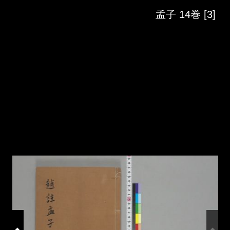
Skip to downloads and alternative formats
Media Viewer
孟子 14巻 [3]