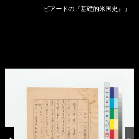
Skip to downloads and alternative formats
Media Viewer
「ビアードの『基礎的米国史』」