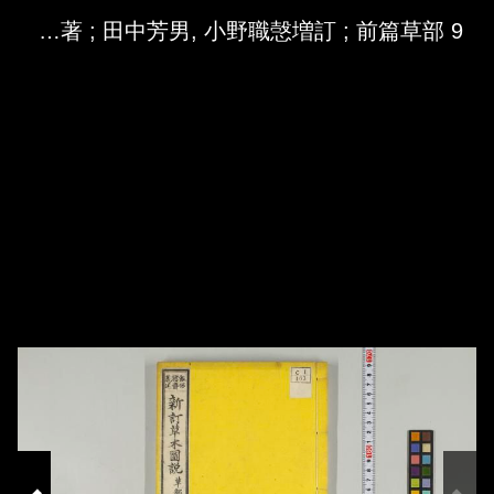
Skip to downloads and alternative formats
Media Viewer
艸木圖説 / 飯沼慾齋著 ; 田中芳男, 小野職愨増訂 ; 前篇草部 9