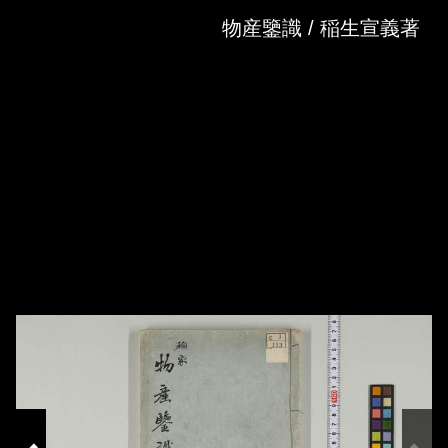
Skip to downloads and alternative formats
Media Viewer
物産鑒識 / 稲生宣義著