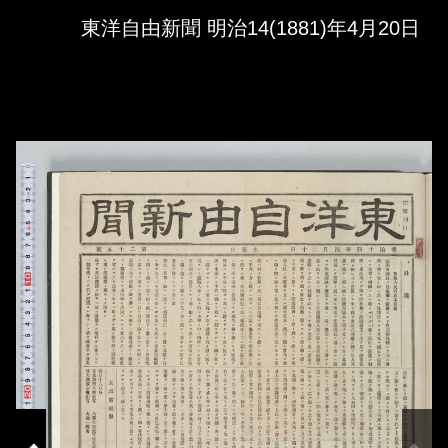
Skip to downloads and alternative formats
Media Viewer
東洋自由新聞 明治14(1881)年4月20日