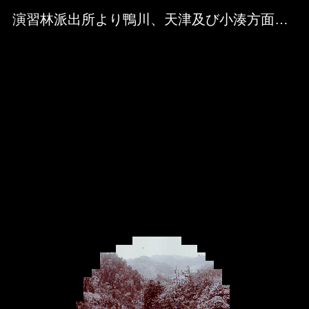
Skip to downloads and alternative formats
Media Viewer
演習林派出所より鴨川、天津及び小湊方面を望む 其一