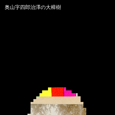
Skip to downloads and alternative formats
Media Viewer
奥山字四郎治澤の大樟樹