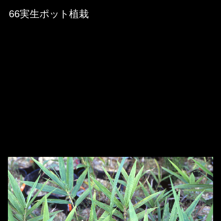
Skip to downloads and alternative formats
Media Viewer
66実生ポット植栽