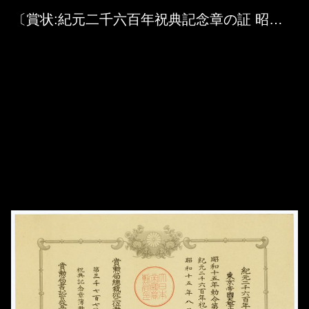
Skip to downloads and alternative formats
Media Viewer
〔賞状:紀元二千六百年祝典記念章の証 昭和十五年八月十五日〕