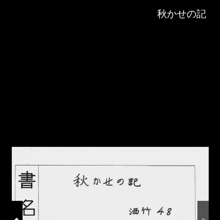
Skip to downloads and alternative formats
Media Viewer
秋かせの記