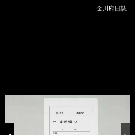
Skip to downloads and alternative formats
Media Viewer
金川府日誌