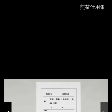
Skip to downloads and alternative formats
Media Viewer
煎茶仕用集