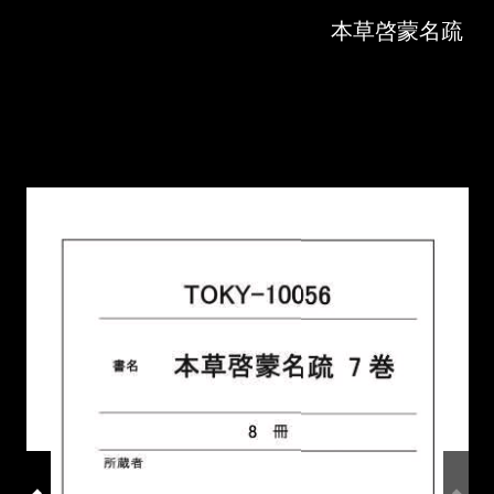
Skip to downloads and alternative formats
Media Viewer
本草啓蒙名疏