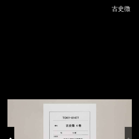
Skip to downloads and alternative formats
Media Viewer
古史徴