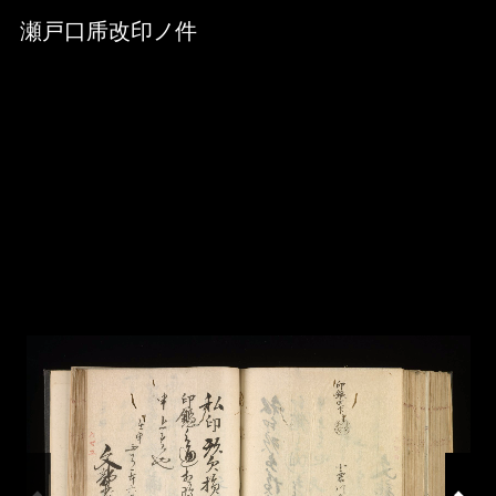
Skip to downloads and alternative formats
Media Viewer
瀬戸口乕改印ノ件