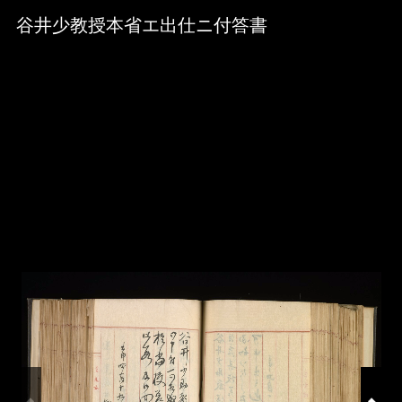
Skip to downloads and alternative formats
Media Viewer
谷井少教授本省エ出仕ニ付答書