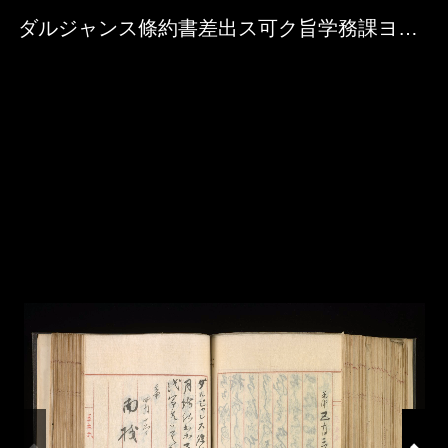
Skip to downloads and alternative formats
Media Viewer
ダルジャンス條約書差出ス可ク旨学務課ヨリ来書