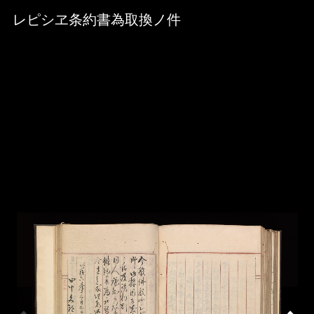
Skip to downloads and alternative formats
Media Viewer
レピシヱ条約書為取換ノ件