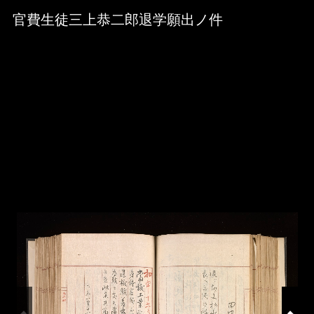
Skip to downloads and alternative formats
Media Viewer
官費生徒三上恭二郎退学願出ノ件