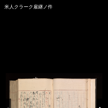
Skip to downloads and alternative formats
Media Viewer
米人クラーク雇継ノ件