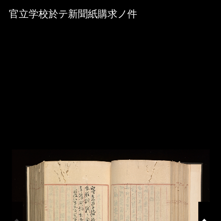
Skip to downloads and alternative formats
Media Viewer
官立学校於テ新聞紙購求ノ件