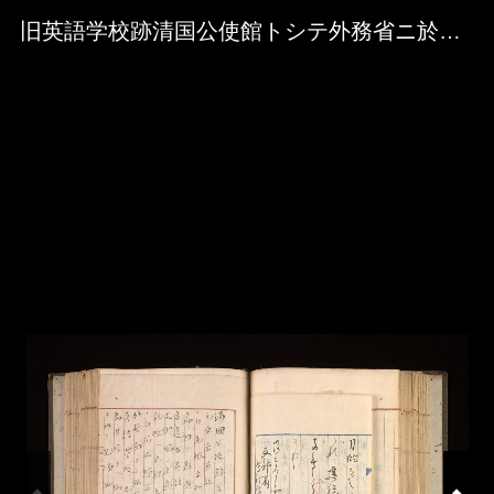
Skip to downloads and alternative formats
Media Viewer
旧英語学校跡清国公使館トシテ外務省ニ於テ借受度ノ件