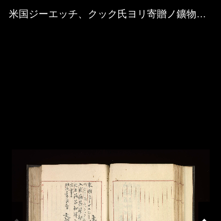
Skip to downloads and alternative formats
Media Viewer
米国ジーエッチ、クック氏ヨリ寄贈ノ鑛物本部エ交付ノ件