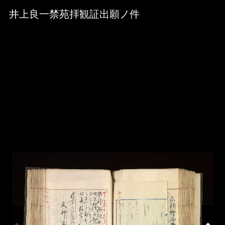
Skip to downloads and alternative formats
Media Viewer
井上良一禁苑拝観証出願ノ件