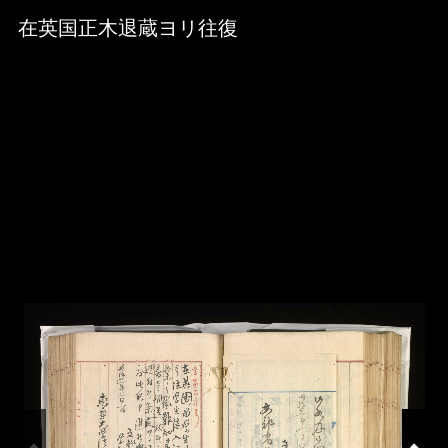
Skip to downloads and alternative formats
Media Viewer
在英国正木退蔵ヨリ往復