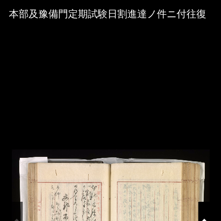
Skip to downloads and alternative formats
Media Viewer
本部及豫備門定期試験日割進達ノ件ニ付往復