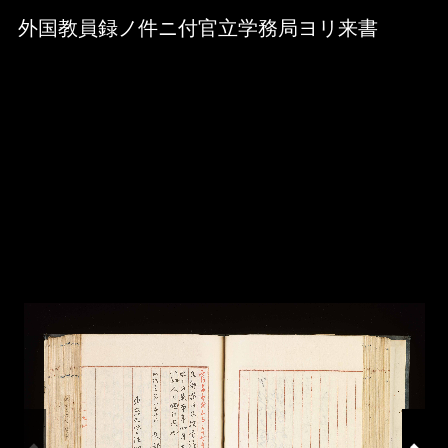
Skip to downloads and alternative formats
Media Viewer
外国教員録ノ件ニ付官立学務局ヨリ来書