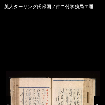
Skip to downloads and alternative formats
Media Viewer
英人ターリング氏帰国ノ件ニ付学務局エ通知書