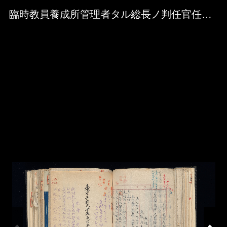
Skip to downloads and alternative formats
Media Viewer
臨時教員養成所管理者タル総長ノ判任官任免ノ件