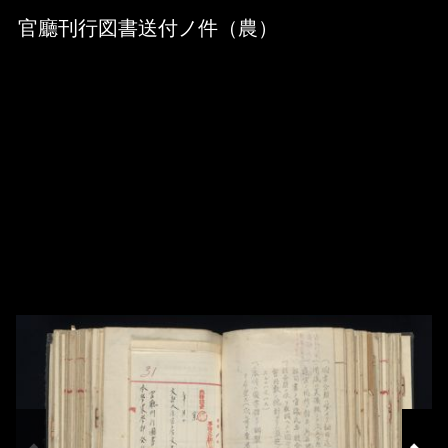
Skip to downloads and alternative formats
Media Viewer
官廳刊行図書送付ノ件（農）