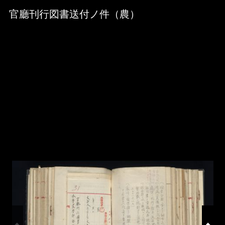
Skip to downloads and alternative formats
Media Viewer
官廳刊行図書送付ノ件（農）