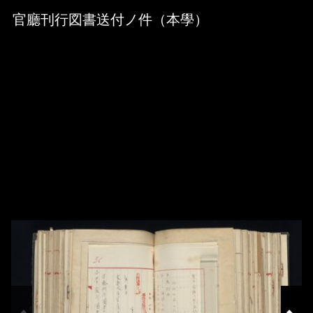
Skip to downloads and alternative formats
Media Viewer
官廳刊行図書送付ノ件（本學）