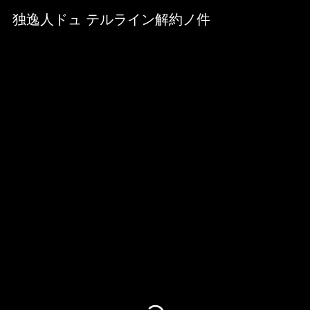
Skip to downloads and alternative formats
Media Viewer
独逸人ドュ テルライン解約ノ件